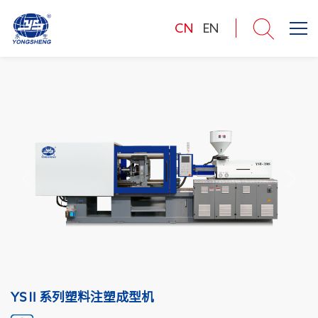
CN
EN
YSⅡ系列塑料注塑成型机